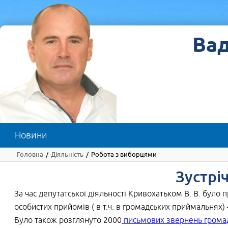
Вадим Кривохатько
Ва
Новини
Головна
Діяльність
Робота з виборцями
/
/
Зустрі
За час депутатської діяльності Кривохатьком В. В. було
особистих прийомів ( в т.ч. в громадських приймальнях) 
Було також розглянуто 2000
письмових звернень грома