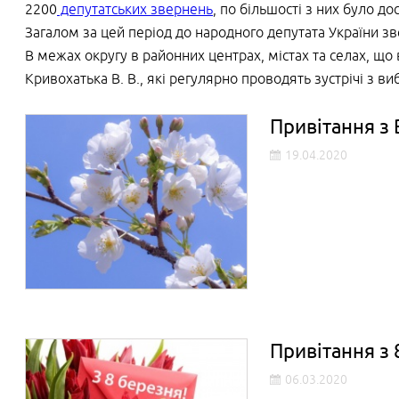
2200
депутатських звернень
, по більшості з них було д
Загалом за цей період до народного депутата України з
В межах округу в районних центрах, містах та селах, що
Кривохатька В. В., які регулярно проводять зустрічі з 
Привітання з
19.04.2020
Привітання з 
06.03.2020